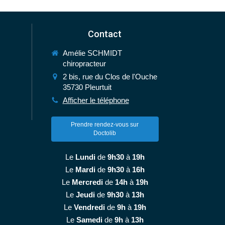
Contact
Amélie SCHMIDT
chiropracteur
2 bis, rue du Clos de l'Ouche
35730
Pleurtuit
Afficher le téléphone
Prendre rendez-vous sur
Doctolib
Le
Lundi
de
9h30
à
19h
Le
Mardi
de
9h30
à
16h
Le
Mercredi
de
14h
à
19h
Le
Jeudi
de
9h30
à
13h
Le
Vendredi
de
9h
à
19h
Le
Samedi
de
9h
à
13h