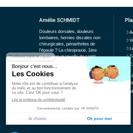
Amélie SCHMIDT
Pla
Douleurs dorsales, douleurs
A
lombaires, hernies discales non
V
chirurgicales, périarthrites de
L
l'épaule ? La chiropraxie, 1ère
profession manuelle de santé
T
dans le monde, est capable de
C
traiter ces problèmes.
Prenez rendez-vous avec
L
Amélie Schmidt.
P
M