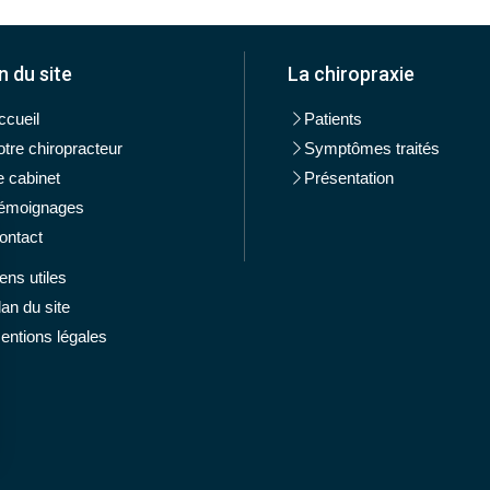
n du site
La chiropraxie
ccueil
Patients
otre chiropracteur
Symptômes traités
e cabinet
Présentation
émoignages
ontact
iens utiles
lan du site
entions légales