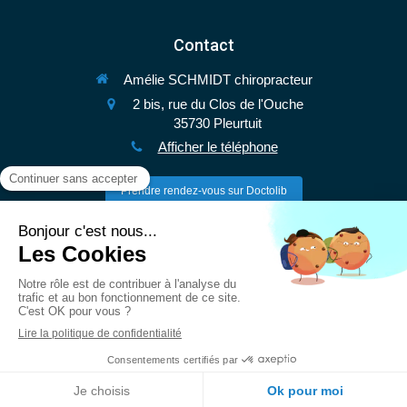
Contact
Amélie SCHMIDT chiropracteur
2 bis, rue du Clos de l'Ouche
35730
Pleurtuit
Afficher le téléphone
Prendre rendez-vous sur Doctolib
Le
Lundi
de
9h30
à
19h
Le
Mardi
de
9h30
à
16h
Le
Mercredi
de
14h
à
19h
Le
Jeudi
de
9h30
à
13h
Le
Vendredi
de
9h
à
19h
Le
Samedi
de
9h
à
13h
Création et référencement du site par Simplébo