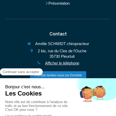
Présentation
Contact
Amélie SCHMIDT chiropracteur
2 bis, rue du Clos de l'Ouche
35730
Pleurtuit
Afficher le téléphone
Prendre rendez-vous sur Doctolib
Le
Lundi
de
9h30
à
19h
Le
Mardi
de
9h30
à
16h
Le
Mercredi
de
14h
à
19h
Le
Jeudi
de
9h30
à
13h
Le
Vendredi
de
9h
à
19h